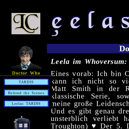
Do
Leela im Whoversum:
Eines vorab: Ich bin
Doctor Who
kann ich nicht so vi
TARDIS
Matt Smith in der R
Behind the Scenes
klassische Serie, s
meine große Leidensch
Leelas TARDIS
Und es gibt genau dre
unsterblich verliebt 
Troughton) ♥ Der 5. 