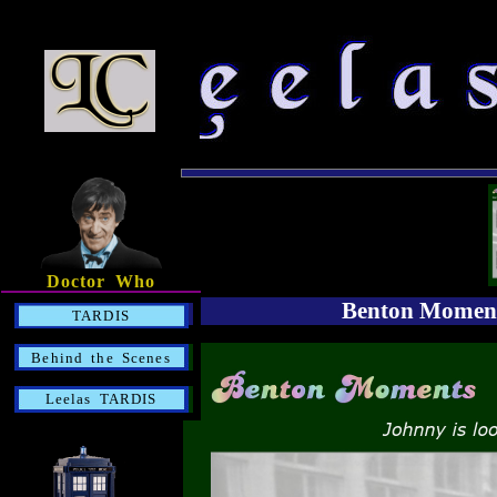
Doctor Who
Benton Moments
TARDIS
Behind the Scenes
Leelas TARDIS