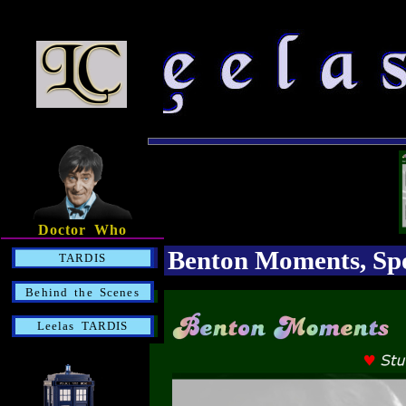
Doctor Who
Benton Moments, Spot
TARDIS
Behind the Scenes
Leelas TARDIS