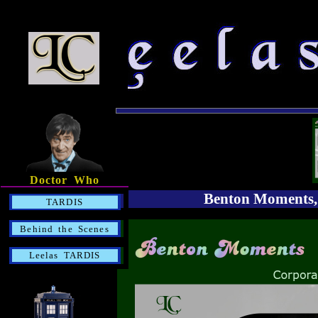
Doctor Who
Benton Moments,
TARDIS
Behind the Scenes
Leelas TARDIS