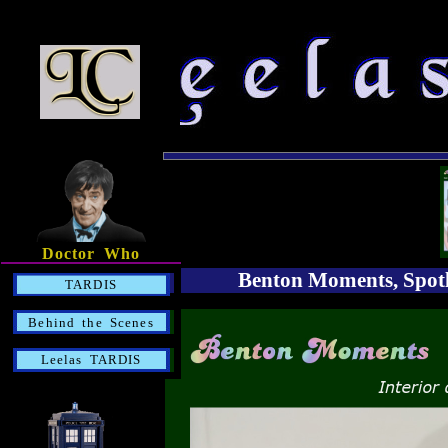
Doctor Who
Benton Moments, Spotli
TARDIS
Behind the Scenes
Leelas TARDIS