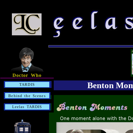
Doctor Who
Benton Mom
TARDIS
Behind the Scenes
Leelas TARDIS