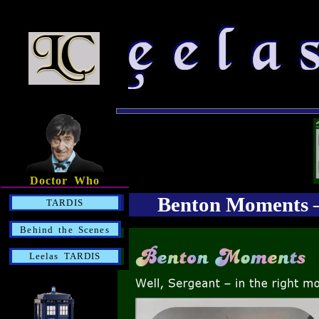
Doctor Who
Benton Moments –
TARDIS
Behind the Scenes
Leelas TARDIS