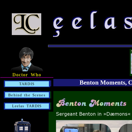
Doctor Who
Benton Moments, 
TARDIS
Behind the Scenes
Leelas TARDIS