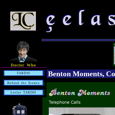
Doctor Who
Benton Moments, Com
TARDIS
Behind the Scenes
Leelas TARDIS