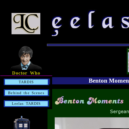
Doctor Who
Benton Moment
TARDIS
Behind the Scenes
Leelas TARDIS