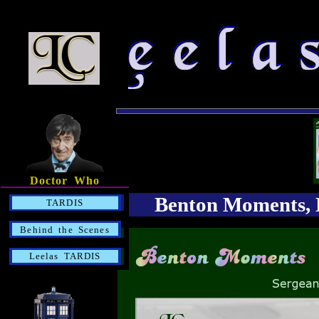
Doctor Who
Benton Moments, 
TARDIS
Behind the Scenes
Leelas TARDIS