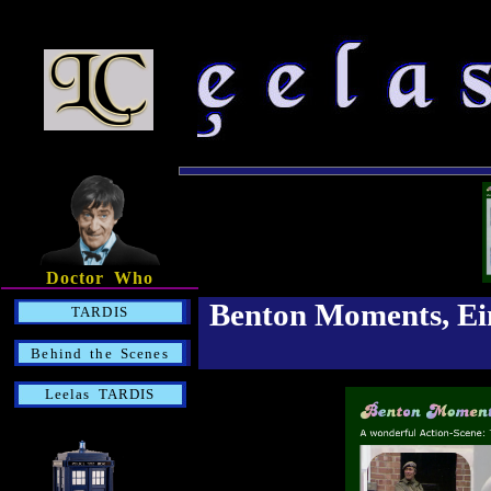
Doctor Who
Benton Moments, Ein
TARDIS
Behind the Scenes
Leelas TARDIS